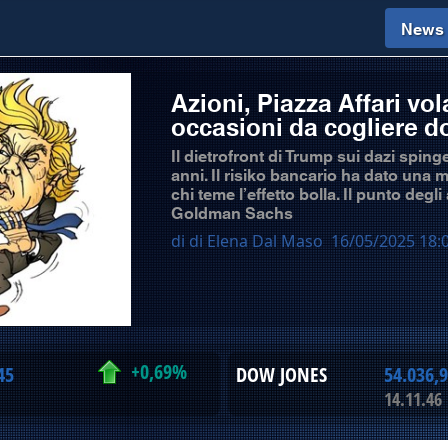
News
Azioni, Piazza Affari vol
occasioni da cogliere d
Il dietrofront di Trump sui dazi sping
anni. Il risiko bancario ha dato una 
chi teme l’effetto bolla. Il punto degli
Goldman Sachs
di di Elena Dal Maso
16/05/2025 18:
+0,69%
45
DOW JONES
54.036,
14.11.46