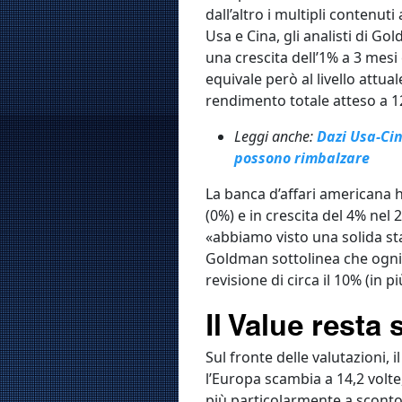
dall’altro i multipli contenuti
Usa e Cina, gli analisti di G
una crescita dell’1% a 3 mesi 
equivale però al livello attual
rendimento totale atteso a 12
Leggi anche:
Dazi Usa-Cin
possono rimbalzare
La banca d’affari americana ha
(0%) e in crescita del 4% nel 
«abbiamo visto una solida st
Goldman sottolinea che ogni 
revisione di circa il 10% (in p
Il Value resta 
Sul fronte delle valutazioni, 
l’Europa scambia a 14,2 volte
più particolarmente a sconto