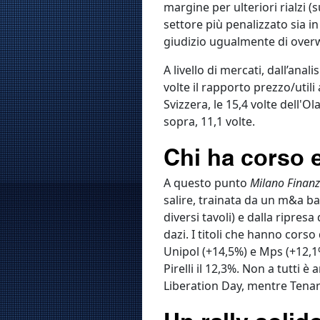
margine per ulteriori rialzi 
settore più penalizzato sia i
giudizio ugualmente di over
A livello di mercati, dall’ana
volte il rapporto prezzo/utili
Svizzera, le 15,4 volte dell'O
sopra, 11,1 volte.
Chi ha corso 
A questo punto
Milano Finan
salire, trainata da un m&a b
diversi tavoli) e dalla ripresa
dazi. I titoli che hanno cors
Unipol (+14,5%) e Mps (+12,1%)
Pirelli il 12,3%. Non a tutti
Liberation Day, mentre Tenaris
Un rally solid