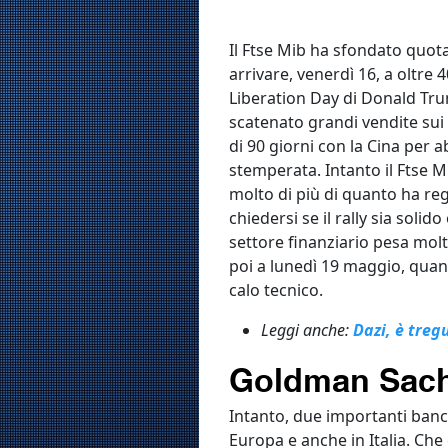
Il Ftse Mib ha sfondato quota
arrivare, venerdì 16, a oltre
Liberation Day di Donald Trum
scatenato grandi vendite sui 
di 90 giorni con la Cina per ab
stemperata. Intanto il Ftse Mi
molto di più di quanto ha reg
chiedersi se il rally sia soli
settore finanziario pesa molt
poi a lunedì 19 maggio, quand
calo tecnico.
Leggi anche:
Dazi, è treg
Goldman Sachs
Intanto, due importanti banc
Europa e anche in Italia. Che 