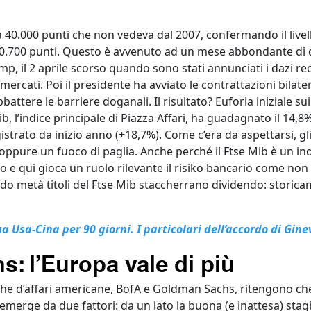
 40.000 punti che non vedeva dal 2007, confermando il livel
 40.700 punti. Questo è avvenuto ad un mese abbondante di d
p, il 2 aprile scorso quando sono stati annunciati i dazi r
mercati. Poi il presidente ha avviato le contrattazioni bilate
battere le barriere doganali. Il risultato? Euforia iniziale sui
b, l’indice principale di Piazza Affari, ha guadagnato il 14,8
istrato da inizio anno (+18,7%). Come c’era da aspettarsi, gl
do oppure un fuoco di paglia. Anche perché il Ftse Mib è un ind
o e qui gioca un ruolo rilevante il risiko bancario come non
o metà titoli del Ftse Mib staccherrano dividendo: storicame
ua Usa-Cina per 90 giorni. I particolari dell’accordo di Gine
: l’Europa vale di più
he d’affari americane, BofA e Goldman Sachs, ritengono che
emerge da due fattori: da un lato la buona (e inattesa) stagi