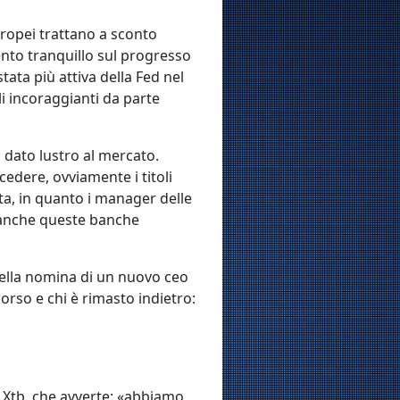
uropei trattano a sconto
sento tranquillo sul progresso
tata più attiva della Fed nel
li incoraggianti da parte
 dato lustro al mercato.
edere, ovviamente i titoli
ta, in quanto i manager delle
, anche queste banche
 della nomina di un nuovo ceo
corso e chi è rimasto indietro:
i Xtb, che avverte: «abbiamo