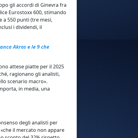
 Dopo gli accordi di Ginevra fra
ndice Eurostoxx 600, stimando
e a 550 punti (tre mesi,
lusi i dividendi, il
Banca Akros e le 9 che
sono attese piatte per il 2025
hé, ragionano gli analisti,
ello scenario macro».
omporta, in media, una
onsenso degli analisti per
do «che il mercato non appare
no sconto del 32% rispetto