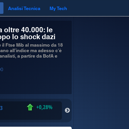
Analisi Tecnica
My Tech
a oltre 40.000: le
opo lo shock dazi
e il Ftse Mib al massimo da 18
mano all’indice ma adesso c'è
 analisti, a partire da BofA e
00
+0,28%
93
NASDAQ
26.694,9
23.51.01