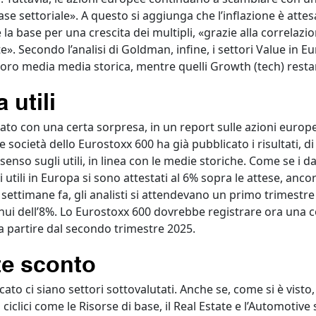
base settoriale». A questo si aggiunga che l’inflazione è attes
a base per una crescita dei multipli, «grazie alla correlazion
e». Secondo l’analisi di Goldman, infine, i settori Value in 
loro media media storica, mentre quelli Growth (tech) rest
 utili
ato con una certa sorpresa, in un report sulle azioni europee
e società dello Eurostoxx 600 ha già pubblicato i risultati, di
enso sugli utili, in linea con le medie storiche. Come se i d
li utili in Europa si sono attestati al 6% sopra le attese, anco
settimane fa, gli analisti si attendevano un primo trimestr
nnui dell’8%. Lo Eurostoxx 600 dovrebbe registrare ora una c
a partire dal secondo trimestre 2025.
te sconto
ato ci siano settori sottovalutati. Anche se, come si è visto
i ciclici come le Risorse di base, il Real Estate e l’Automot