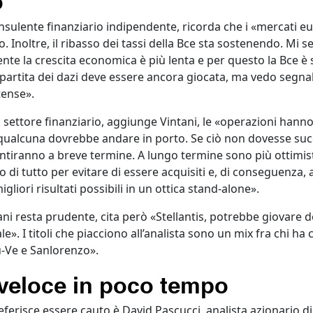
onsulente finanziario indipendente, ricorda che i «mercati e
o. Inoltre, il ribasso dei tassi della Bce sta sostenendo. Mi 
nte la crescita economica è più lenta e per questo la Bce è s
a partita dei dazi deve essere ancora giocata, ma vedo segna
tense».
settore finanziario, aggiunge Vintani, le «operazioni hanno
 qualcuna dovrebbe andare in porto. Se ciò non dovesse succ
entiranno a breve termine. A lungo termine sono più ottimis
 di tutto per evitare di essere acquisiti e, di conseguenza
liori risultati possibili in un ottica stand-alone».
intani resta prudente, cita però «Stellantis, potrebbe giovare
e». I titoli che piacciono all’analista sono un mix fra chi ha 
u-Ve e Sanlorenzo».
veloce in poco tempo
eferisce essere cauto è David Pascucci, analista azionario d