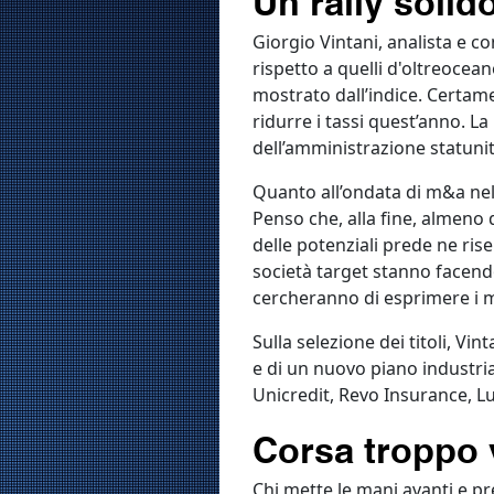
Giorgio Vintani, analista e c
rispetto a quelli d'oltreocean
mostrato dall’indice. Certame
ridurre i tassi quest’anno. L
dell’amministrazione statuni
Quanto all’ondata di m&a nel 
Penso che, alla fine, almeno
delle potenziali prede ne ris
società target stanno facendo
cercheranno di esprimere i mig
Sulla selezione dei titoli, V
e di un nuovo piano industrial
Unicredit, Revo Insurance, L
Corsa troppo 
Chi mette le mani avanti e pr