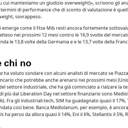
(su cui manteniamo un giudizio overweight)», scrivono gli ana
n termini di performance che di sconto di valutazione è quel
weight, sovrappeso.
lisi emerge come il Ftse Mib resti ancora fortemente sottoval
 atteso nei prossimi 12 mesi contro le 16,9 svolte del mercato 
landa le 13,8 volte della Germania e e le 13,7 volte della Fran
e chi no
za
ha voluto sondare con alcuni analisti di mercato se Piazza
ancario che potrebbe anche arenarsi nei prossimi mesi (Unic
 del settore industriale, che ha già cominciato a rialzare la t
o di più dal Liberation Day nel settore finanziario sono Medi
. Fra gli industriali-tech, StM ha guadagnato quasi il 17%, T
 è andata così bene. Banca Mediolanum, per esempio, è ancora 
 ha perso da allora quasi il 14%, Eni il 6%, Stellantis il 5%, R
o