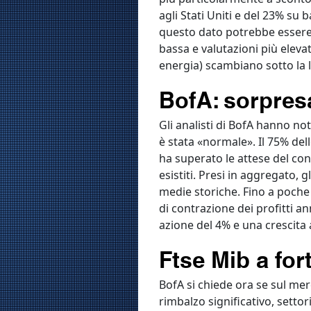
agli Stati Uniti e del 23% su 
questo dato potrebbe essere l
bassa e valutazioni più elevat
energia) scambiano sotto la 
BofA: sorpresa
Gli analisti di BofA hanno not
è stata «normale». Il 75% dell
ha superato le attese del cons
esistiti. Presi in aggregato, g
medie storiche. Fino a poche 
di contrazione dei profitti a
azione del 4% e una crescita 
Ftse Mib a for
BofA si chiede ora se sul merc
rimbalzo significativo, settor