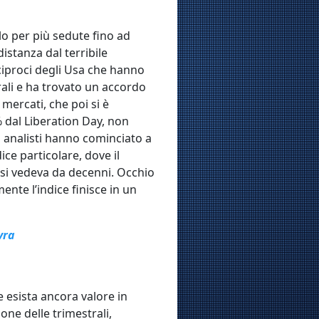
lo per più sedute fino ad
istanza dal terribile
eciproci degli Usa che hanno
rali e ha trovato un accordo
 mercati, che poi si è
% dal Liberation Day, non
i analisti hanno cominciato a
ice particolare, dove il
 si vedeva da decenni. Occhio
nte l’indice finisce in un
vra
 esista ancora valore in
one delle trimestrali,