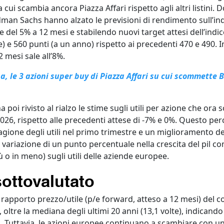
 a cui scambia ancora Piazza Affari rispetto agli altri listini.
oldman Sachs hanno alzato le previsioni di rendimento sull’i
e del 5% a 12 mesi e stabilendo nuovi target attesi dell’indic
e) e 560 punti (a un anno) rispetto ai precedenti 470 e 490. Inc
 mesi sale all’8%.
a, le 3 azioni super buy di Piazza Affari su cui scommette 
 poi rivisto al rialzo le stime sugli utili per azione che ora 
2026, rispetto alle precedenti attese di -7% e 0%. Questo perc
agione degli utili nel primo trimestre e un miglioramento d
variazione di un punto percentuale nella crescita del pil c
iù o in meno) sugli utili delle aziende europee.
sottovalutato
il rapporto prezzo/utile (p/e forward, atteso a 12 mesi) del c
, oltre la mediana degli ultimi 20 anni (13,1 volte), indican
. Tuttavia, le azioni europee continuano a scambiare con u